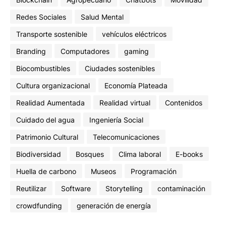
Redes Sociales
Salud Mental
Transporte sostenible
vehículos eléctricos
Branding
Computadores
gaming
Biocombustibles
Ciudades sostenibles
Cultura organizacional
Economía Plateada
Realidad Aumentada
Realidad virtual
Contenidos
Cuidado del agua
Ingeniería Social
Patrimonio Cultural
Telecomunicaciones
Biodiversidad
Bosques
Clima laboral
E-books
Huella de carbono
Museos
Programación
Reutilizar
Software
Storytelling
contaminación
crowdfunding
generación de energía